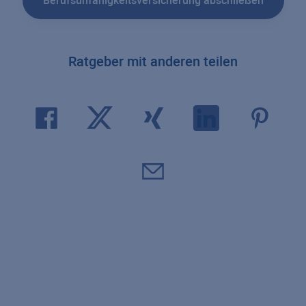
Berufsunfähigkeitsversicherung abschließen
Ratgeber mit anderen teilen
Risikolebensversicherung
Partner-Risikolebensversicherung
Restschuldversicherung
Risikolebensversicherung über Kreuz