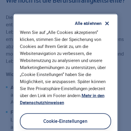
Wie hoch ist die Berufsunfähigkeitsrente?
Die richtige Höhe der Berufsunfähigkeitsrente ist
Alle ablehnen
entscheidend, um auch im Ernstfall Ihren
Lebensstandard zu halten. Die Verbraucherzentrale
Wenn Sie auf „Alle Cookies akzeptieren“
empfiehlt, etwa 80 % des aktuellen Nettoeinkommens
klicken, stimmen Sie der Speicherung von
abzusichern. Dieser Betrag berücksichtigt alle
Cookies auf Ihrem Gerät zu, um die
monatlichen Fixkosten wie Miete, Versicherungen und
Websitenavigation zu verbessern, die
Websitenutzung zu analysieren und unsere
Lebenshaltungskosten.
Marketingbemühungen zu unterstützen, über
Wichtige Faktoren für die Höhe der BU-Rente:
„Cookie Einstellungen“ haben Sie die
Möglichkeit, sie anzupassen. Später können
Aktuelles Nettoeinkommen:
Die Rente sollte
Sie Ihre Privatsphäre-Einstellungen jederzeit
ausreichend hoch sein, um Ihre regelmäßigen
über den Link im Footer ändern.
Mehr in den
Ausgaben zu decken.
Datenschutzhinweisen
Fixkosten:
Miete, Kredite, Versicherungen und
Lebensunterhalt sollten durch die BU-Rente
Cookie-Einstellungen
abgedeckt sein.