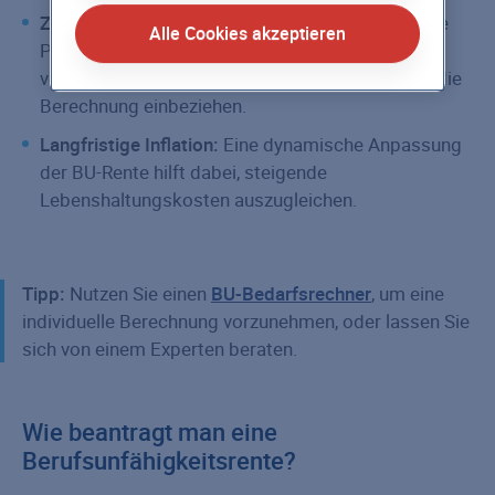
Zusätzliche Verpflichtungen:
Wenn Sie für andere
Alle Cookies akzeptieren
Personen (z.B. Kinder oder Partner) finanziell
verantwortlich sind, sollten Sie diesen Bedarf in die
Berechnung einbeziehen.
Langfristige Inflation:
Eine dynamische Anpassung
der BU-Rente hilft dabei, steigende
Lebenshaltungskosten auszugleichen.
Tipp:
Nutzen Sie einen
BU-Bedarfsrechner
, um eine
individuelle Berechnung vorzunehmen, oder lassen Sie
sich von einem Experten beraten.
Wie beantragt man eine
Berufsunfähigkeitsrente?