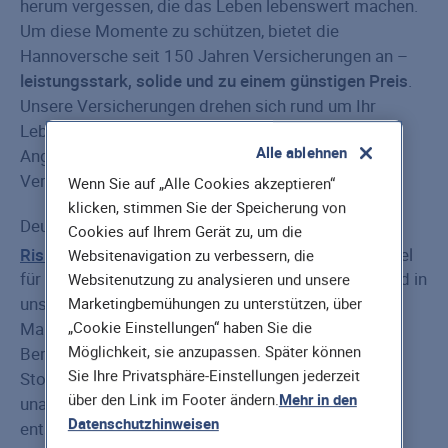
herum vergessen, die das Leben lebenswert machen.
Um diese Momente zu schützen, bietet die
Hannoversche seit 150 Jahren Versicherungen an –
leistungsstark, solide und zu einem günstigen Preis
.
Unsere Versicherungen drehen sich rund um Ihr
Leben, von der Absicherung von Ihnen und Ihren
Alle ablehnen
Angehörigen, über die eigene Arbeitskraft, bis zur
Versorgung im Alter.
Wenn Sie auf „Alle Cookies akzeptieren“
klicken, stimmen Sie der Speicherung von
Deutschlands meistverkaufte
Cookies auf Ihrem Gerät zu, um die
2
Risikolebensversicherung
ist dabei nur ein Beispiel
Websitenavigation zu verbessern, die
für das Vertrauen, das die Menschen in Deutschland in
Websitenutzung zu analysieren und unsere
uns haben. Zudem schätzen unsere Kunden und
Marketingbemühungen zu unterstützen, über
Makler die ausgezeichnete Service-, Produkt- und
„Cookie Einstellungen“ haben Sie die
Möglichkeit, sie anzupassen. Später können
Beratungsqualität. So freuen wir uns über niedrige
Sie Ihre Privatsphäre-Einstellungen jederzeit
Stornoquoten und ausgezeichnete Platzierungen in
über den Link im Footer ändern.
Mehr in den
unabhängigen Vergleichstests, während Sie sich
Datenschutzhinweisen
entspannt auf das Jetzt konzentrieren können.