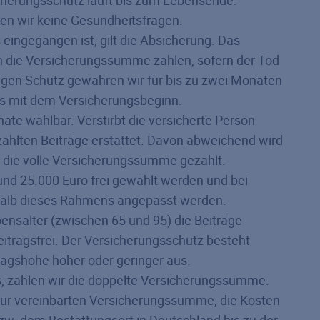
len wir keine Gesundheitsfragen.
 eingegangen ist, gilt die Absicherung. Das
n die Versicherungssumme zahlen, sofern der Tod
figen Schutz gewähren wir für bis zu zwei Monaten
ns mit dem Versicherungsbeginn.
nate wählbar. Verstirbt die versicherte Person
ezahlten Beiträge erstattet. Davon abweichend wird
t die volle Versicherungs­summe gezahlt.
d 25.000 Euro frei gewählt werden und bei
rhalb dieses Rahmens angepasst werden.
nsalter (zwischen 65 und 95) die Beiträge
itragsfrei. Der Versicherungsschutz besteht
tragshöhe höher oder geringer aus.
ls, zahlen wir die doppelte Versicherungs­summe.
zur vereinbarten Versicherungssumme, die Kosten
w. dem Bestattungsort in Deutschland bis zu der