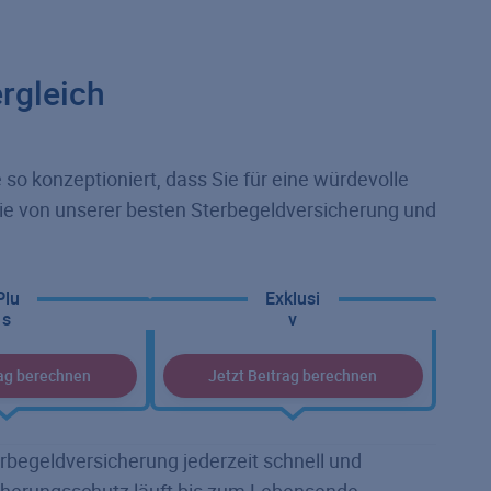
rgleich
so konzeptioniert, dass Sie für eine würdevolle
Sie von unserer besten Sterbegeldversicherung und
Plu
Exklusi
s
v
rag berechnen
Jetzt Beitrag berechnen
rbegeldversicherung jederzeit schnell und
cherungsschutz läuft bis zum Lebensende.