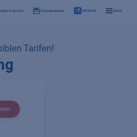
ntakt & Service
Freunde werben
PAYBACK
Menü
xiblen Tarifen!
ng
chnen