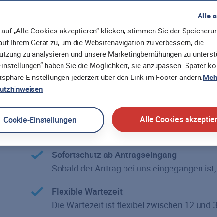
Der Abschluss erfolgt ganz unkompliziert
ohne G
Alle 
von 40 Jahren möglich. Durch die
flexible Beit
auf „Alle Cookies akzeptieren“ klicken, stimmen Sie der Speicheru
kann der Beitrag individuell gestaltet werden. U
uf Ihrem Gerät zu, um die Websitenavigation zu verbessern, die
automatisch bis zum Lebensende. Darauf können 
utzung zu analysieren und unsere Marketingbemühungen zu unterstü
instellungen“ haben Sie die Möglichkeit, sie anzupassen. Später k
atsphäre-Einstellungen jederzeit über den Link im Footer ändern.
Mehr
Ohne Gesundheitsprüfung
utzhinweisen
Unkompliziert bei Abschluss und Auszahlu
Hohe Versicherungssumme
Alle Cookies akzeptie
Cookie-Einstellungen
Bis zu 25.000 EUR fließen an Ihre Hinterbl
Sofortschutz ab Antragseingang
Sobald der Antrag bei uns eingegangen ist, 
Flexible Wartezeit
Die Wartezeit ist flexibel zwischen 12 und