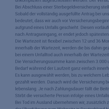
Bei Abschluss einer Sterbegeld­versicherung stel
Sobald der vollständig ausgefüllte Antrag bei uns
bedeutet, dass wir auch vor Versicherungsbegin
aufgrund eines Unfalls geschieht. Diesen vorläu
nach Antragseingang, er endet jedoch späteste
Die Wartezeit ist flexibel zwischen 12 und 36 Mo
innerhalb der Wartezeit, werden die bis dahin g
bei einem Unfalltod auch innerhalb der Wartezei
Die Versicherungssumme kann zwischen 3.000 un
Bedarf während der Laufzeit ganz einfach inne
Es kann ausgewählt werden, bis zu welchem Lebe
gezahlt werden. Danach wird die Versicherung be
lebenslang. Je nach Zahlungsdauer fällt die Bei
Stirbt die versicherte Person infolge eines Unfal
Bei Tod im Ausland übernehmen wir, zusätzlich 
der Überführung zum Wohnsitz in Deutschland bz