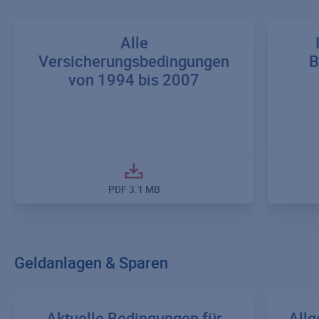
Alle
Versicherungsbedingungen
B
von 1994 bis 2007
PDF
3.1 MB
Geldanlagen & Sparen
Aktuelle Bedingungen für
Allg