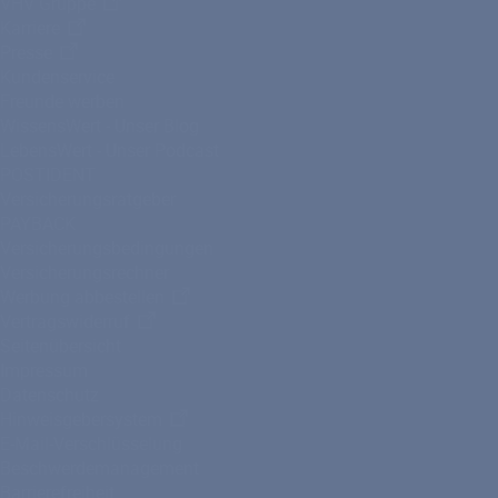
VHV Gruppe
Karriere
Presse
Kundenservice
Freunde werben
WissensWert - Unser Blog
LebensWert - Unser Podcast
POSTIDENT
Versicherungsratgeber
PAYBACK
Versicherungsbedingungen
Versicherungsrechner
Werbung abbestellen
Vertragswiderruf
Seitenübersicht
Impressum
Datenschutz
Hinweisgebersystem
E-Mail-Verschlüsselung
Beschwerdemanagement
Barrierefreiheit