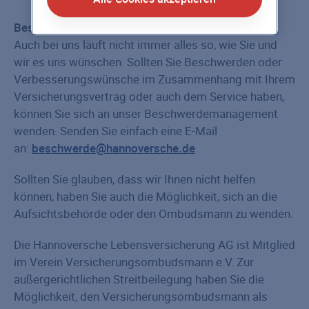
Beschwerdemanagement
Auch bei uns läuft nicht immer alles so, wie Sie und
wir es uns wünschen. Sollten Sie Beschwerden oder
Verbesserungswünsche im Zusammenhang mit Ihrem
Versicherungsvertrag oder auch dem Service haben,
können Sie sich an unser Beschwerdemanagement
wenden. Senden Sie einfach eine E-Mail
an:
beschwerde@hannoversche.de
Sollten Sie glauben, dass wir Ihnen nicht helfen
können, haben Sie auch die Möglichkeit, sich an die
Aufsichtsbehörde oder den Ombudsmann zu wenden.
Die Hannoversche Lebensversicherung AG ist Mitglied
im Verein Versicherungsombudsmann e.V. Zur
außergerichtlichen Streitbeilegung haben Sie die
Möglichkeit, den Versicherungsombudsmann als