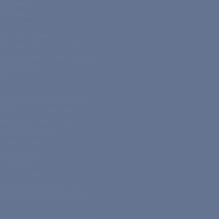
Karriere
Presse
Kundenservice
Freunde werben
WissensWert - Unser Blog
LebensWert - Unser Podcast
POSTIDENT
Versicherungsratgeber
PAYBACK
Versicherungsbedingungen
Versicherungsrechner
Werbung abbestellen
Vertragswiderruf
Seitenübersicht
Impressum
Datenschutz
Hinweisgebersystem
E-Mail-Verschlüsselung
Beschwerdemanagement
Barrierefreiheit
Privatsphäre-Einstellungen