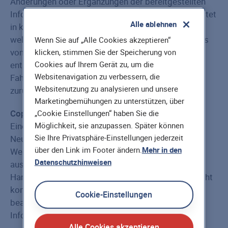
Änderungen oder Ergänzungen der bereitgestellten
Informationen vorzunehmen. Die Hannoversche haftet
Alle ablehnen
in keinem Fall für direkten oder indirekten Schaden,
welcher als Folge des Gebrauchs oder Missbrauchs
Wenn Sie auf „Alle Cookies akzeptieren“
von Informationen und Material der Webseite
klicken, stimmen Sie der Speicherung von
entsteht, soweit dieser Schaden nicht auf grobe
Cookies auf Ihrem Gerät zu, um die
Websitenavigation zu verbessern, die
Fahrlässigkeit oder Vorsatz seitens des Anbieters
Websitenutzung zu analysieren und unsere
zurückzuführen ist.
Marketingbemühungen zu unterstützen, über
Copyright
„Cookie Einstellungen“ haben Sie die
Eine andere Nutzung, Reproduktion, Präsentation,
Möglichkeit, sie anzupassen. Später können
Sie Ihre Privatsphäre-Einstellungen jederzeit
Neuveröffentlichung oder der Vertrieb von dieser
über den Link im Footer ändern.
Mehr in den
Webseite bedarf, auch auszugsweise, der
Datenschutzhinweisen
ausdrücklichen vorherigen Zustimmung der
Hannoverschen. Ausgenommen ist eine private, nicht
kommerzielle Nutzung, sofern die Urheberrechte
Cookie-Einstellungen
beachtet werden, die Quelle genannt wird und die
Informationen nicht gekürzt oder geändert werden.
Alle Cookies akzeptieren