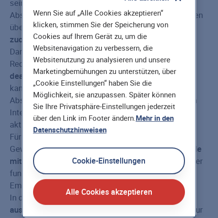
seinem Computer ein Cookie gesetzt. Bei einem
Wenn Sie auf „Alle Cookies akzeptieren“
Abschluss innerhalb von 90 Tagen können wir diesen
klicken, stimmen Sie der Speicherung von
über die Cookies
automatisch der Empfehlung
Cookies auf Ihrem Gerät zu, um die
zuordnen
.
Websitenavigation zu verbessern, die
Darum ist es wichtig, dass die Cookies auf dem
Websitenutzung zu analysieren und unsere
Rechner des Geworbenen aktiviert sind. Bei
Marketingbemühungen zu unterstützen, über
deaktivierten Cookies
erfolgt
keine Zuordnung
und
„Cookie Einstellungen“ haben Sie die
kann somit leider auch keine Prämie für den
Möglichkeit, sie anzupassen. Später können
Abschluss gewährt werden. Die Cookies können im
Sie Ihre Privatsphäre-Einstellungen jederzeit
Internet Browser unter dem Menüpunkt „Extras“
über den Link im Footer ändern.
Mehr in den
aktiviert werden.
Datenschutzhinweisen
Für einen
telefonischen Abschluss
muss der
Geworbene unseren Beratern den
Empfehlungscode
mitteilen
, der in der Empfehlung genannt wird. Dieser
Cookie-Einstellungen
funktioniert analog einem Cookie und ist der
Empfehlung individuell zuordenbar.
Alle Cookies akzeptieren
In diesem Fall können wir leider
keine Prämie
auszahlen
. Der
Anspruch
auf eine Prämie besteht nur