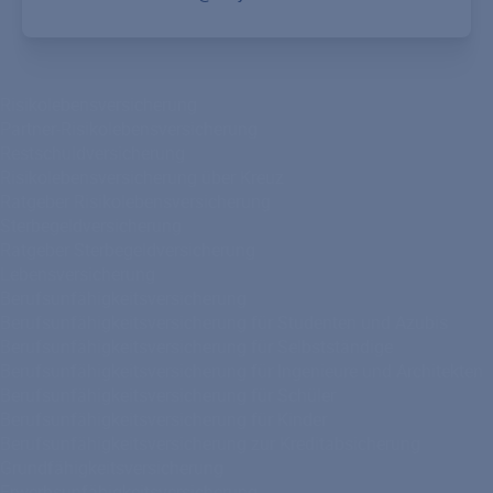
Risikolebensversicherung
Partner-Risikolebensversicherung
Restschuldversicherung
Risikolebensversicherung über Kreuz
Ratgeber Risikolebensversicherung
Sterbegeldversicherung
Ratgeber Sterbegeldversicherung
Lebensversicherung
Berufsunfähigkeitsversicherung
Berufsunfähigkeitsversicherung für Studenten und Azubis
Berufsunfähigkeitsversicherung für Selbstständige
Berufsunfähigkeitsversicherung für Ingenieure und Architekten
Berufsunfähigkeitsversicherung für Schüler
Berufsunfähigkeitsversicherung für Kinder
Berufsunfähigkeitsversicherung zur Kreditabsicherung
Grundfähigkeitsversicherung
Erwerbsunfähigkeitsversicherung