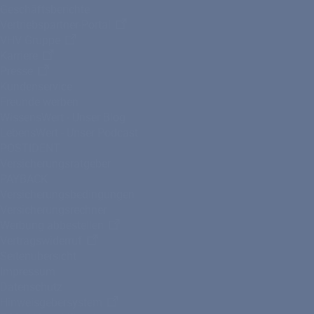
Geschäftsberichte
Vertriebspartner-Portal
VHV Gruppe
Karriere
Presse
Kundenservice
Freunde werben
WissensWert - Unser Blog
LebensWert - Unser Podcast
POSTIDENT
Versicherungsratgeber
PAYBACK
Versicherungsbedingungen
Versicherungsrechner
Werbung abbestellen
Vertragswiderruf
Seitenübersicht
Impressum
Datenschutz
Hinweisgebersystem