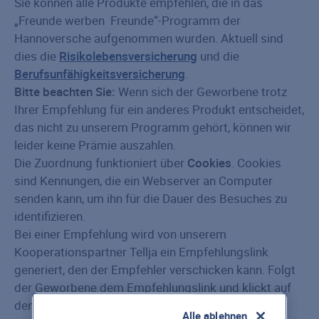
Sie können alle Produkte empfehlen, die in das
„Freunde werben Freunde“-Programm der
Hannoversche aufgenommen wurden. Aktuell sind
dies die
Risikolebensversicherung
und die
Berufsunfähigkeitsversicherung
.
Bitte beachten Sie:
Wenn sich der Geworbene trotz
Ihrer Empfehlung für ein anderes Produkt entscheidet,
das nicht zu unserem Programm gehört, können wir
leider keine Prämie auszahlen.
Die Zuordnung funktioniert über
Cookies
. Cookies
sind Kennungen, die ein Webserver an Computer
senden kann, um ihn für die Dauer des Besuches zu
identifizieren.
Bei einer Empfehlung wird von unserem
Kooperationspartner Tellja ein Empfehlungslink
generiert, den der Empfehler verschicken kann. Folgt
der Geworbene dem Empfehlungslink und klickt auf
den Button „Jetzt der Empfehlung folgen“, wird auf
Alle ablehnen