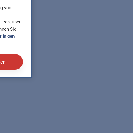
ng von
tzen, über
önnen Sie
 in den
ren