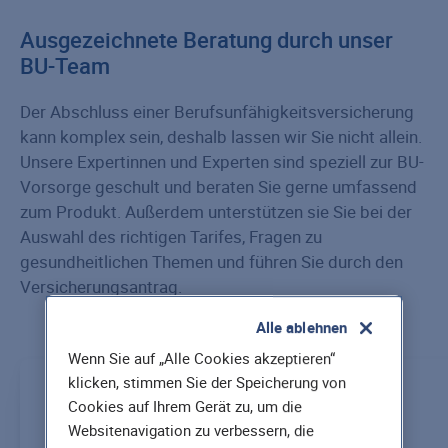
Ausgezeichnete Beratung durch unser
BU-Team
Der Abschluss einer Berufsunfähigkeitsversicherung
kann komplex sein, deshalb lassen wir Sie nicht allein.
Unsere Expertinnen und Experten sind speziell zur BU-
Vorsorge geschult und beraten Sie gerne umfassend
zum Produkt. Außerdem unterstützen sie Sie bei der
Auswahl des richtigen Tarifes, Fragen zu
gesundheitlichen Themen und führen Sie durch den
Versicherungsantrag.
Alle ablehnen
Wenn Sie auf „Alle Cookies akzeptieren“
klicken, stimmen Sie der Speicherung von
Catharina
Cookies auf Ihrem Gerät zu, um die
Green
Websitenavigation zu verbessern, die