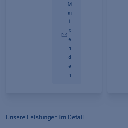
M
ai
l
s
e
n
d
e
n
Unsere Leistungen im Detail