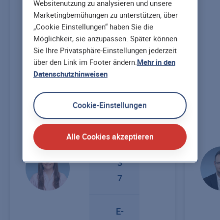
Websitenutzung zu analysieren und unsere
Marketingbemühungen zu unterstützen, über
0
„Cookie Einstellungen“ haben Sie die
Möglichkeit, sie anzupassen. Später können
5
Sie Ihre Privatsphäre-Einstellungen jederzeit
1
über den Link im Footer ändern.
Mehr in den
1
Datenschutzhinweisen
9
5
Cookie-Einstellungen
6
5
Alle Cookies akzeptieren
6
3
7
E-