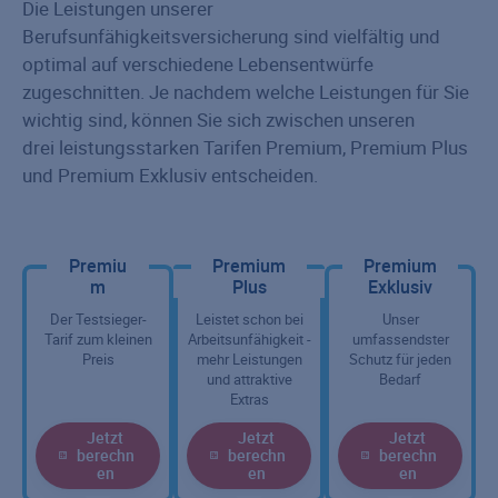
Die Leistungen unserer
Berufsunfähigkeitsversicherung sind vielfältig und
optimal auf verschiedene Lebensentwürfe
zugeschnitten. Je nachdem welche Leistungen für Sie
wichtig sind, können Sie sich zwischen unseren
drei leistungsstarken Tarifen Premium, Premium Plus
und Premium Exklusiv entscheiden.
Premiu
Premium
Premium
Leistungsbeschreibung
m
Plus
Exklusiv
Der Testsieger-
Leistet schon bei
Unser
Tarif zum kleinen
Arbeitsunfähigkeit -
umfassendster
Preis
mehr Leistungen
Schutz für jeden
und attraktive
Bedarf
Extras
Jetzt
Jetzt
Jetzt
berechn
berechn
berechn
en
en
en