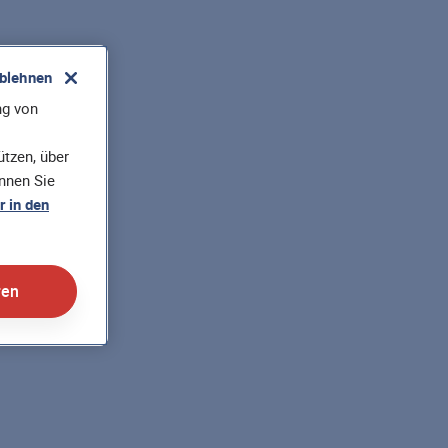
ablehnen
ng von
tzen, über
önnen Sie
 in den
ren