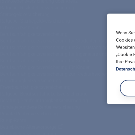
Risikolebensversicherung über Kreuz
Ratgeber Risikolebensversicherung
Sterbegeldversicherung
Ratgeber Sterbegeldversicherung
Lebensversicherung
Wenn Sie 
Berufsunfähigkeitsversicherung
Cookies a
Berufsunfähigkeitsversicherung für Studenten und Azubis
Websiten
Berufsunfähigkeitsversicherung für Selbstständige
Berufsunfähigkeitsversicherung für Ingenieure und Architekten
„Cookie E
Berufsunfähigkeitsversicherung für Schüler
Ihre Priv
Berufsunfähigkeitsversicherung für Kinder
Datensch
Berufsunfähigkeitsversicherung zur Kreditabsicherung
Grundfähigkeitsversicherung
Erwerbsunfähigkeitsversicherung
Ratgeber Berufsunfähigkeitsversicherung
Beratung Berufsunfähigkeitsversicherung
Fondsgebundene Rentenversicherung
Private Rentenversicherung
Rürup-Rente
Betriebliche Altersvorsorge
Kapitallebensversicherung