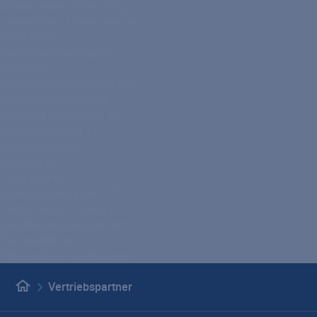
WissensWert - Unser Blog
LebensWert - Unser Podcast
POSTIDENT
Versicherungsratgeber
PAYBACK
Versicherungsbedingungen
Versicherungsrechner
Werbung abbestellen
Vertragswiderruf
Seitenübersicht
Impressum
Datenschutz
Hinweisgebersystem
E-Mail-Verschlüsselung
Beschwerdemanagement
Barrierefreiheit
Privatsphäre-Einstellungen
Vertriebspartner