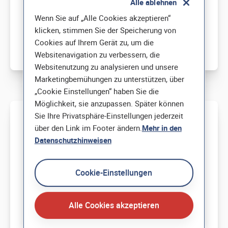
Alle ablehnen
0511.670 58 300
Wenn Sie auf „Alle Cookies akzeptieren“
klicken, stimmen Sie der Speicherung von
0511.9565-666
Cookies auf Ihrem Gerät zu, um die
datenschutz@hannoversche.de
Websitenavigation zu verbessern, die
Websitenutzung zu analysieren und unsere
Marketingbemühungen zu unterstützen, über
„Cookie Einstellungen“ haben Sie die
Möglichkeit, sie anzupassen. Später können
Sie Ihre Privatsphäre-Einstellungen jederzeit
Online-Redaktion
über den Link im Footer ändern.
Mehr in den
Datenschutzhinweisen
Online-Redaktion
Hannoversche Lebensversicherung AG
Cookie-Einstellungen
VHV-Platz 1
D-30177 Hannover
Alle Cookies akzeptieren
0511.670 58 300