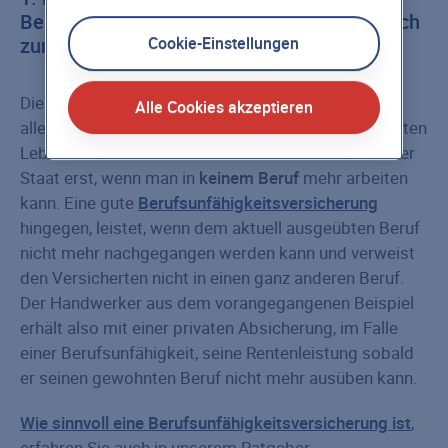
Berufsunfähigkeitsversicherung im Vergleich
zur staatlichen Leistung
Cookie-Einstellungen
Die Erwerbs­minderungs­rente reicht für die
Alle Cookies akzeptieren
allermeisten Menschen nicht aus, um ihren gewohnten
Lebensstandard zu halten. Darüber hinaus leistet der
Staat erst, wenn man in
keinem Beruf
mehr arbeiten
kann. Eine gute
Berufsunfähigkeitsversicherung
hingegen, leistet, wenn dem aktuell ausgeübten Beruf
nicht mehr nachgegangen werden kann und verweist
den Versicherten nicht in einen ganz anderen Beruf.
Der Handwerker aus dem vorangegangenen Beispiel
erhält also mit einer privaten Absicherung, im Falle
einer Berufsunfähigkeit, seine Rentenleistung sobald
er seinen gewohnten Beruf nicht mehr ausüben kann.
Wie sinnvoll eine Berufsunfähigkeitsversicherung ist
,
erfahren Sie auch in unserem Ratgeber