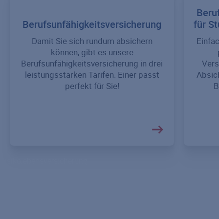
Beru
Berufsunfähigkeitsversicherung
für S
Damit Sie sich rundum absichern
Einfac
können, gibt es unsere
Berufsunfähigkeitsversicherung in drei
Vers
leistungsstarken Tarifen. Einer passt
Absic
perfekt für Sie!
B
Risikolebensversicherung
Partner-Risikolebensversicherung
Restschuldversicherung
Risikolebensversicherung über Kreuz
Ratgeber Risikolebensversicherung
Sterbegeldversicherung