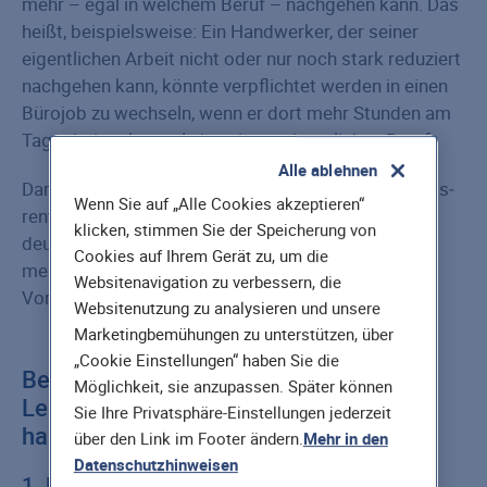
mehr – egal in welchem Beruf – nachgehen kann. Das
heißt, beispielsweise: Ein Handwerker, der seiner
eigentlichen Arbeit nicht oder nur noch stark reduziert
nachgehen kann, könnte verpflichtet werden in einen
Bürojob zu wechseln, wenn er dort mehr Stunden am
Tag arbeiten kann als in seinem eigentlichen Beruf.
Alle ablehnen
Darüber hinaus ist die Höhe der Erwerbs­minderungs­
Wenn Sie auf „Alle Cookies akzeptieren“
rente im Vergleich zum regulären Einkommen ein
klicken, stimmen Sie der Speicherung von
deutlicher Einschnitt in die finanzielle Situation der
Cookies auf Ihrem Gerät zu, um die
meisten Arbeitnehmer. Und hier kommt die private
Websitenavigation zu verbessern, die
Vorsorge ins Spiel.
Websitenutzung zu analysieren und unsere
Marketingbemühungen zu unterstützen, über
„Cookie Einstellungen“ haben Sie die
Berufsunfähigkeitsversicherung: Den
Möglichkeit, sie anzupassen. Später können
Lebensstandard auch im Fall der Fälle
Sie Ihre Privatsphäre-Einstellungen jederzeit
halten
über den Link im Footer ändern.
Mehr in den
Datenschutzhinweisen
1. Der Vorteil der