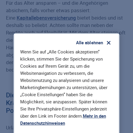
Für das Alter ansparen – und die Angehörigen
absichern, falls vorher etwas passiert:
Eine
Kapitallebens­versicherung
bietet beides und ist
deshalb so beliebt. Achten sollte man neben der
Rendite auch auf Flexibilität: Mit dem Alter steigen oft
die finanziellen Verpflichtungen, etwa durch einen
Alle ablehnen
Hausbau. Damit die Familie im Fall der Fälle
Wenn Sie auf „Alle Cookies akzeptieren“
abgesichert ist, lässt sich bei den besten Anbietern
klicken, stimmen Sie der Speicherung von
der Schutz auch ohne weitere Gesundheitsprüfung
Cookies auf Ihrem Gerät zu, um die
bequem erhöhen.
Websitenavigation zu verbessern, die
Websitenutzung zu analysieren und unsere
Marketingbemühungen zu unterstützen, über
Die Nummer 4: Auslands-
„Cookie Einstellungen“ haben Sie die
Krankenversicherung, 26 Millionen
Möglichkeit, sie anzupassen. Später können
Sie Ihre Privatsphäre-Einstellungen jederzeit
Policen
über den Link im Footer ändern.
Mehr in den
Datenschutzhinweisen
Urlaubszeit = Risikozeit: Wem im Ausland etwas