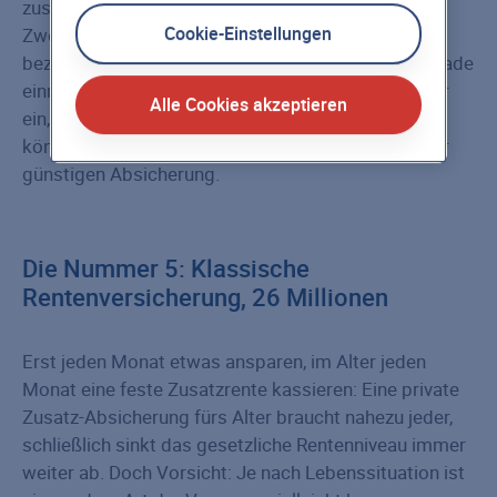
zustößt – etwa ein gebrochener Fuß, muss im
Cookie-Einstellungen
Zweifelsfall die Behandlung aus eigener Tasche
bezahlen. Es ist erschreckend zu erfahren, was gerade
einmal fünf Minuten im Kernspintomographen oder
Alle Cookies akzeptieren
ein, zwei Röntgenaufnahmen im Ausland kosten
können. Vor allem im Vergleich zur oft wirklich sehr
günstigen Absicherung.
Die Nummer 5: Klassische
Rentenversicherung, 26 Millionen
Erst jeden Monat etwas ansparen, im Alter jeden
Monat eine feste Zusatzrente kassieren: Eine private
Zusatz-Absicherung fürs Alter braucht nahezu jeder,
schließlich sinkt das gesetzliche Rentenniveau immer
weiter ab. Doch Vorsicht: Je nach Lebenssituation ist