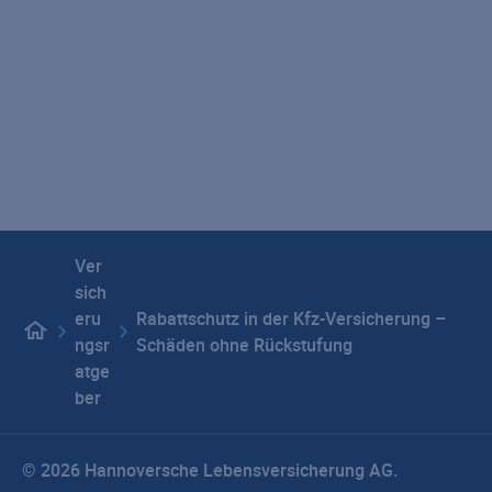
Werbung abbestellen
Vertragswiderruf
Seitenübersicht
Impressum
Datenschutz
Hinweisgebersystem
E-Mail-Verschlüsselung
Beschwerdemanagement
Barrierefreiheit
Privatsphäre-Einstellungen
Ver
sich
eru
Rabattschutz in der Kfz-Versicherung –
ngsr
Schäden ohne Rückstufung
atge
ber
© 2026 Hannoversche Lebensversicherung AG.