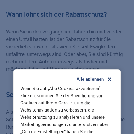
Wann lohnt sich der Rabattschutz?
Wenn Sie in den vergangenen Jahren hin und wieder
einen Unfall hatten, ist der Rabattschutz für Sie
sicherlich sinnvoller als wenn Sie seit Ewigkeiten
unfallfrei unterwegs sind. Oder aber, Sie sind künftig
mehr mit dem Auto unterwegs als bisher und
möchten daher auf Nummer sicher gehen.
Alle ablehnen
Wenn Sie auf „Alle Cookies akzeptieren“
Schadenrückkauf als Alternative?
klicken, stimmen Sie der Speicherung von
Cookies auf Ihrem Gerät zu, um die
Websitenavigation zu verbessern, die
Als freiwillige Alternative gibt es den
Websitenutzung zu analysieren und unsere
Schadenrückkauf. Hier haben Sie die Möglichkeit, die
Marketingbemühungen zu unterstützen, über
Rückstufung in eine schlechtere
„Cookie Einstellungen“ haben Sie die