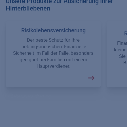
Unsere Produkte zur Absicherung Ihrer
Hinterbliebenen
Risikolebensversicherung
R
Der beste Schutz für Ihre
Fina
Lieblingsmenschen: Finanzielle
kleine
Sicherheit im Fall der Fälle, besonders
Sie
geeignet bei Familien mit einem
B
Hauptverdiener.
Risikolebensversicherung
Partner-Risikolebensversicherung
Restschuldversicherung
Risikolebensversicherung über Kreuz
Ratgeber Risikolebensversicherung