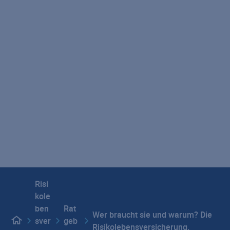
POSTIDENT
Versicherungsratgeber
PAYBACK
Versicherungsbedingungen
Versicherungsrechner
Werbung abbestellen
Vertragswiderruf
Seitenübersicht
Impressum
Datenschutz
Hinweisgebersystem
E-Mail-Verschlüsselung
Beschwerdemanagement
Barrierefreiheit
Privatsphäre-Einstellungen
Risi
kole
ben
Rat
Wer braucht sie und warum? Die
sver
geb
Risikolebensversicherung.