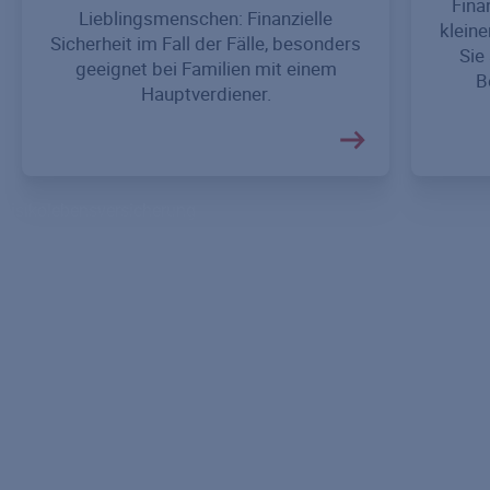
Fina
Lieblingsmenschen: Finanzielle
kleine
Sicherheit im Fall der Fälle, besonders
Sie
geeignet bei Familien mit einem
B
Hauptverdiener.
Risikolebensversicherung
Partner-Risikolebensversicherung
Restschuldversicherung
Risikolebensversicherung über Kreuz
Ratgeber Risikolebensversicherung
Sterbegeldversicherung
Ratgeber Sterbegeldversicherung
Lebensversicherung
Berufsunfähigkeitsversicherung
Berufsunfähigkeitsversicherung für Studenten und Azubis
Berufsunfähigkeitsversicherung für Selbstständige
Berufsunfähigkeitsversicherung für Ingenieure und Architekten