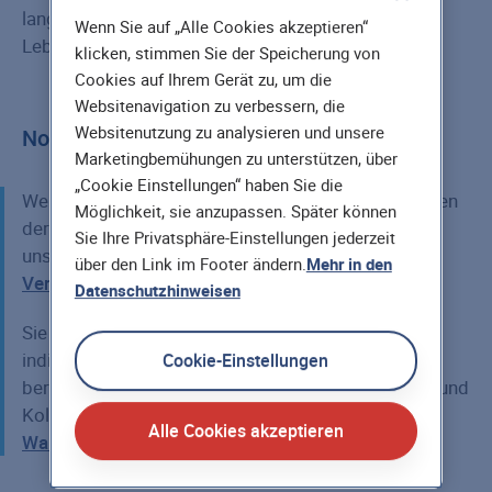
lang gelaufen und der Begünstigte hat das 62.
Wenn Sie auf „Alle Cookies akzeptieren“
Lebensjahr vollendet.
klicken, stimmen Sie der Speicherung von
Cookies auf Ihrem Gerät zu, um die
Websitenavigation zu verbessern, die
Websitenutzung zu analysieren und unsere
Noch Fragen?
Marketingbemühungen zu unterstützen, über
„Cookie Einstellungen“ haben Sie die
Weitere Informationen zu den verschiedenen Formen
Möglichkeit, sie anzupassen. Später können
der Risikolebensversicherung finden Sie auch in
Sie Ihre Privatsphäre-Einstellungen jederzeit
unserem Ratgeber "
Risikolebensversicherung im
über den Link im Footer ändern.
Mehr in den
Vergleich
".
Datenschutzhinweisen
Sie haben noch Fragen oder möchten sich ganz
individuell zu den Produkten der Hannoverschen
Cookie-Einstellungen
beraten lassen? Kein Problem, unsere Kolleginnen und
Kollegen sind für Sie da, auf dem
Kontaktweg Ihrer
Alle Cookies akzeptieren
Wahl
.