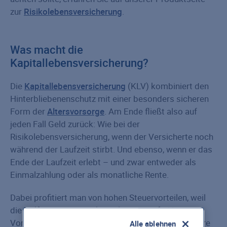
zur
Risikolebensversicherung
.
Was macht die
Kapitallebensversicherung?
Die
Kapitallebensversicherung
(KLV) kombiniert den
Hinterbliebenenschutz mit einer besonders sicheren
Form der
Altersvorsorge
. Am Ende fließt also auf
jeden Fall Geld zurück: Wie bei der
Risikolebensversicherung, wenn der Versicherte noch
während der Laufzeit stirbt. Und ebenso, wenn er das
Ende der Laufzeit erlebt – und zwar entweder als
Einmalzahlung oder als monatliche Rente.
Dabei profitiert man von hohen Steuervorteilen, weil
die Hälfte des Ertrags komplett steuerfrei ist.
Voraussetzung: Der Vertrag ist mindestens 12 Jahre
Alle ablehnen