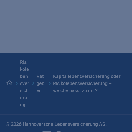
Seitenübersicht
Impressum
Datenschutz
Hinweisgebersystem
E-Mail-Verschlüsselung
Beschwerdemanagement
Barrierefreiheit
Privatsphäre-Einstellungen
Risi
kole
ben
Rat
Kapitallebensversicherung oder
sver
geb
Risikolebensversicherung –
sich
er
welche passt zu mir?
eru
ng
© 2026 Hannoversche Lebensversicherung AG.