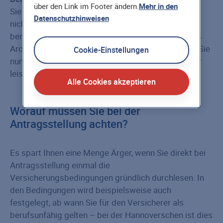
über den Link im Footer ändern.
Mehr in den
Sie sind Maler und können aufgrund einer Allergie
Datenschutzhinweisen
nicht mehr mit Farben arbeiten. Sie sind nun
berufsunfähig. Sie studieren und arbeiten fortan als
Architekt. Die Versicherungsgesellschaft verweist Sie
Cookie-Einstellungen
nun auf Ihre neue Tätigkeit und ist damit nicht mehr
leistungspflichtig.
Alle Cookies akzeptieren
Worauf müssen Sie bei der
Antragsstellung achten?
Es spart Ihnen eine Menge Ärger, wenn Sie direkt bei
Antragsstellung einmal die
Versicherungsbedingungen gründlich durchlesen. In
den Bedingungen wird beispielsweise auch
festgelegt, ab wann Sie für den Versicherer als
berufsunfähig gelten – bei der Hannoverschen ist dies