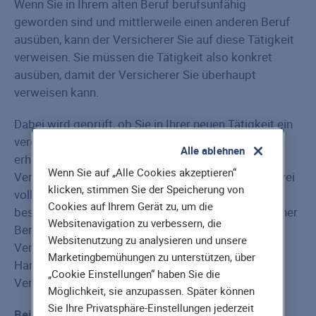
Wenn Sie in Ihrem alten Beruf berufsunfähig
geworden sind und mittlerweile einen anderen Beruf
ausüben, kann der Versicherer Sie auf diese Tätigkeit
verweisen. Sie müssen die Tätigkeit also konkret
ausüben, damit der Versicherer Sie überhaupt
verweisen kann.
Dabei wird geprüft, ob Sie in Ihrer neuen Tätigkeit ein
vergleichbares oder gleichgestelltes Einkommen
Alle ablehnen
erhalten. Wenn in so einem Fall auf eine konkrete
Wenn Sie auf „Alle Cookies akzeptieren“
Verweisung verzichtet werden würde, hätten Sie zwei
klicken, stimmen Sie der Speicherung von
vollwertige Einkommen und wären damit
Cookies auf Ihrem Gerät zu, um die
bessergestellt als vorher. Das ist aber nicht Sinn einer
Websitenavigation zu verbessern, die
Berufsunfähigkeitsversicherung. Die allermeisten
Websitenutzung zu analysieren und unsere
Versicherungsgesellschaften, so auch die
Marketingbemühungen zu unterstützen, über
Hannoversche, arbeiten mit der konkreten
„Cookie Einstellungen“ haben Sie die
Verweisung.
Möglichkeit, sie anzupassen. Später können
Sie Ihre Privatsphäre-Einstellungen jederzeit
Beispiel: