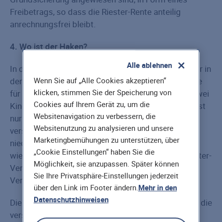
Freibetrags, so dass die Riester-Rente anteilig
anrechnungsfrei bleibt.
4. Wo ist der Haken?
Alle ablehnen
In den Medien steht die Riester-Rente immer wieder in
Wenn Sie auf „Alle Cookies akzeptieren“
der Kritik, sie sei bei vielen Anbietern zu teuer sowie
klicken, stimmen Sie der Speicherung von
für Normal- und Besserverdiener mit weniger als zwei
Cookies auf Ihrem Gerät zu, um die
Kindern nicht wirklich attraktiv. Eine Riester-Rente ist
Websitenavigation zu verbessern, die
nur bedingt vererbbar, die ausgezahlte Rente ist zu
Websitenutzung zu analysieren und unsere
versteuern – wobei der Steuersatz für Rentner
Marketingbemühungen zu unterstützen, über
niedriger ist als für Berufstätige und insofern doch
„Cookie Einstellungen“ haben Sie die
wieder vorteilhaft – und die Ergiebigkeit eines Riester-
Möglichkeit, sie anzupassen. Später können
Vertrages steigt mit der Lebensdauer des
Sie Ihre Privatsphäre-Einstellungen jederzeit
Versicherungs­nehmer­s.
über den Link im Footer ändern.
Mehr in den
Datenschutzhinweisen
Die Verbraucherzentrale Bundesverband (vzbv) hat die
verschiedenen Riester-Anbieter genauer unter die