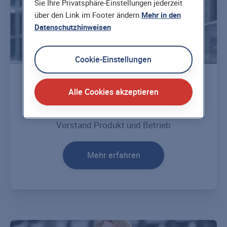
Sie Ihre Privatsphäre-Einstellungen jederzeit
über den Link im Footer ändern.
Mehr in den
Datenschutzhinweisen
Cookie-Einstellungen
Martin Heinen
Alle Cookies akzeptieren
Vorstand Produkt und Betrieb
Mehr erfahren