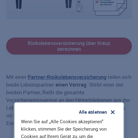
Risikolebensversicherung über Kreuz
berechnen
Mit einer
Partner-Risikolebensversicherung
teilen sich
beide Lebenspartner
einen Vertrag
. Stirbt einer der
beiden Partner, fließt die gesamte
Versicherungssumme an den Hinterbliebenen aus der
Lebensgemeinschaft. Diese Form der Versicherung
Alle ablehnen
ist besonders für unverheiratete Paare mit zwei
Wenn Sie auf „Alle Cookies akzeptieren“
Einkommen sinnvoll.
klicken, stimmen Sie der Speicherung von
Cookies auf Ihrem Gerät zu, um die