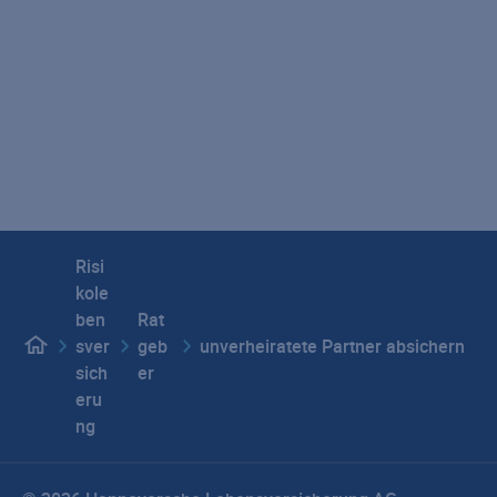
Vertragswiderruf
Seitenübersicht
Impressum
Datenschutz
Hinweisgebersystem
E-Mail-Verschlüsselung
Beschwerdemanagement
Barrierefreiheit
Privatsphäre-Einstellungen
Risi
kole
ben
Rat
sver
geb
unverheiratete Partner absichern
sich
er
eru
ng