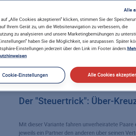
Alle 
auf „Alle Cookies akzeptieren“ klicken, stimmen Sie der Speicheru
uf Ihrem Gerät zu, um die Websitenavigation zu verbessern, die
utzung zu analysieren und unsere Marketingbemühungen zu unterstü
instellungen“ haben Sie die Möglichkeit, sie anzupassen. Später k
atsphäre-Einstellungen jederzeit über den Link im Footer ändern.
Mehr
utzhinweisen
Vor- und Nachteile der verbund
Alle Cookies akzeptie
Cookie-Einstellungen
Der "Steuertrick": Über-Kre
Mit dieser Variante fahren unverheiratete Paare e
jeweils ein Partner den anderen über seinen Vert