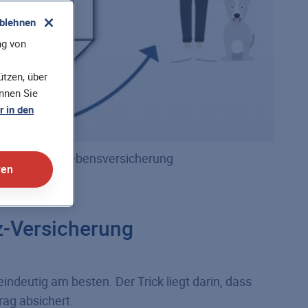
ablehnen
ng von
tzen, über
önnen Sie
 in den
enen Risiko­le­bens­versicherung
ren
uz-Versicherung
indeutig am besten. Der Trick liegt darin, dass
rag absichert.