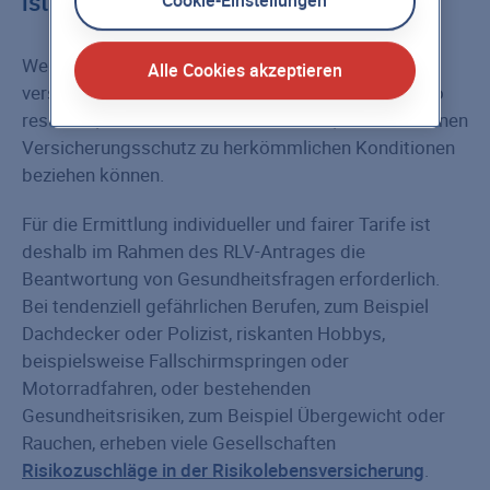
ist für Risikogruppen sinnvoll
Cookie-Einstellungen
Wenn aus den Lebensumständen der zu
Alle Cookies akzeptieren
versichernden Person ein erhöhtes Todesfall-Risiko
resultiert, bedeutet das für Betroffene, dass sie keinen
Versicherungsschutz zu herkömmlichen Konditionen
beziehen können.
Für die Ermittlung individueller und fairer Tarife ist
deshalb im Rahmen des RLV-Antrages die
Beantwortung von Gesundheitsfragen erforderlich.
Bei tendenziell gefährlichen Berufen, zum Beispiel
Dachdecker oder Polizist, riskanten Hobbys,
beispielsweise Fallschirmspringen oder
Motorradfahren, oder bestehenden
Gesundheitsrisiken, zum Beispiel Übergewicht oder
Rauchen, erheben viele Gesellschaften
Risikozuschläge in der Risikolebensversicherung
.