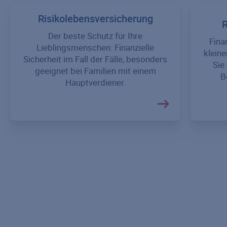
Risikolebensversicherung
R
Der beste Schutz für Ihre
Fina
Lieblingsmenschen: Finanzielle
kleine
Sicherheit im Fall der Fälle, besonders
Sie
geeignet bei Familien mit einem
B
Hauptverdiener.
Risikolebensversicherung
Partner-Risikolebensversicherung
Restschuldversicherung
Risikolebensversicherung über Kreuz
Ratgeber Risikolebensversicherung
Sterbegeldversicherung
Ratgeber Sterbegeldversicherung
Lebensversicherung
Berufsunfähigkeitsversicherung