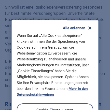
Sinnvoll ist eine Risikolebensversicherung besonders
für bestimmte Personengruppen: Unverheiratete
Paare, Kreditnehmer und Unternehmer. Unverheiratete
sind nach dem Tod ihres Partners von der
Alle ablehnen
gesetzlichen Witwer- bzw. Witwen-Rente
Wenn Sie auf „Alle Cookies akzeptieren“
ausgenommen und erhalten dann zumindest aus der
klicken, stimmen Sie der Speicherung von
Versicherungssumme finanzielle Hilfe zur
Cookies auf Ihrem Gerät zu, um die
Organisation ihres Alltags.
Websitenavigation zu verbessern, die
Websitenutzung zu analysieren und unsere
Die Hinterbliebenen von Kreditnehmern können nach
Marketingbemühungen zu unterstützen, über
dessen Ableben den Kredit, zum Beispiel aus einer
„Cookie Einstellungen“ haben Sie die
Baufinanzierung oder einem Studienkredit, abbezahlen
Möglichkeit, sie anzupassen. Später können
und Unternehmer haben im Todesfall ihre Firma
Sie Ihre Privatsphäre-Einstellungen jederzeit
finanziell abgesichert.
über den Link im Footer ändern.
Mehr in den
Datenschutzhinweisen
Risikozuschläge in der RLV: Vergleichen