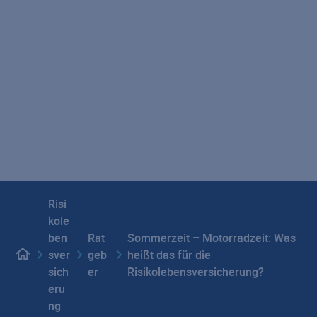
Versicherungsbedingungen
Versicherungsrechner
Werbung abbestellen
Vertragswiderruf
Seitenübersicht
Impressum
Datenschutz
Hinweisgebersystem
E-Mail-Verschlüsselung
Beschwerdemanagement
Barrierefreiheit
Privatsphäre-Einstellungen
Risi
kole
ben
Rat
Sommerzeit – Motorradzeit: Was
sver
geb
heißt das für die
sich
er
Risikolebensversicherung?
eru
ng