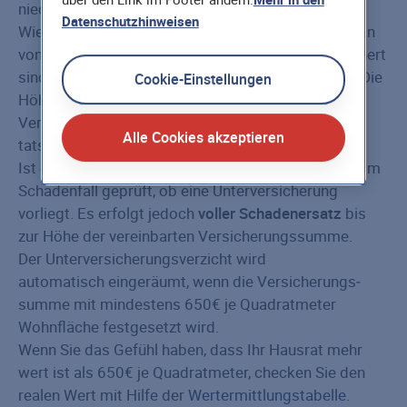
niedriger ist als der Neuwert bzw.
Datenschutzhinweisen
Wiederbeschaffungswert des Hausrats, spricht man
von einer Unterversicherung. Wenn Sie unterversichert
sind, wird also nur ein Teil Ihres Schadens ersetzt. Die
Cookie-Einstellungen
Höhe der Entschädigung richtet sich nach dem
Verhältnis der Versicherungs­summe zum
Alle Cookies akzeptieren
tatsächlichen Wert des Hausrats.
Ist ein Unterversicherungsverzicht vereinbart, wird im
Schadenfall geprüft, ob eine Unterversicherung
vorliegt. Es erfolgt jedoch
voller Schadenersatz
bis
zur Höhe der vereinbarten Versicherungs­summe.
Der Unterversicherungsverzicht wird
automatisch eingeräumt, wenn die Versicherungs­
summe mit mindestens 650€ je Quadratmeter
Wohnfläche festgesetzt wird.
Wenn Sie das Gefühl haben, dass Ihr Hausrat mehr
wert ist als 650€ je Quadratmeter, checken Sie den
realen Wert mit Hilfe der
Wertermittlungstabelle
.