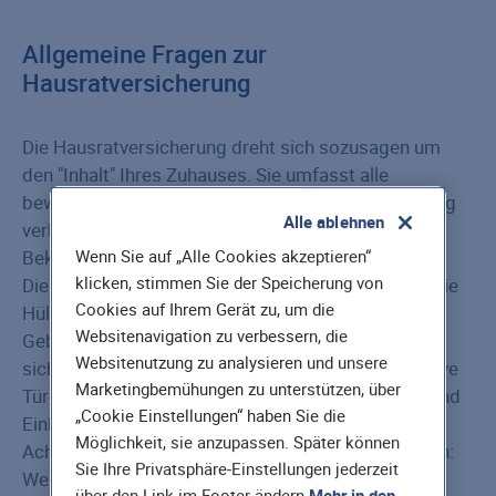
Allgemeine Fragen zur
Hausratversicherung
Die Haus­rat­versicherung dreht sich sozusagen um
den "Inhalt" Ihres Zuhauses. Sie umfasst alle
beweglichen Sachen, die nicht fest mit der Wohnung
Alle ablehnen
verbunden sind (z.B. Mobiliar, Elektrogeräte,
Bekleidung, Teppiche, Schmuck und mehr).
Wenn Sie auf „Alle Cookies akzeptieren“
klicken, stimmen Sie der Speicherung von
Die Wohngebäudeversicherung schützt hingegen die
Cookies auf Ihrem Gerät zu, um die
Hülle und das fest verbaute Innenleben – also das
Websitenavigation zu verbessern, die
Gebäude sowie die damit verbundenen Teile. Das
Websitenutzung zu analysieren und unsere
sichert die Substanz Ihres Wohnobjekts ab, inklusive
Marketingbemühungen zu unterstützen, über
Türen, Treppen, Fenstern, Mauern, Fliesen, Böden und
„Cookie Einstellungen“ haben Sie die
Einbaumöbeln.
Möglichkeit, sie anzupassen. Später können
Achtung, jetzt kommt etwas Versicherungsdeutsch:
Sie Ihre Privatsphäre-Einstellungen jederzeit
Wenn die abgeschlossene Versicherungs­summe
über den Link im Footer ändern.
Mehr in den